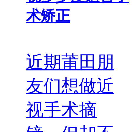
术矫正
近期莆田朋
友们想做近
视手术摘